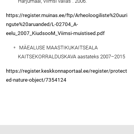
Harjumaal, Viimsi vallas“. 2006.
https://register.muinas.ee/ftp/Arheoloogiliste%20uuri
ngute%20aruanded/L-02704_A-
eelu_2007_KiudsooM_Viimsi-muistised.pdf
MÄEALUSE MAASTIKUKAITSEALA
KAITSEKORRALDUSKAVA aastateks 2007–2015
https://register.keskkonnaportaal.ee/register/protect
ed-nature-object/7354124