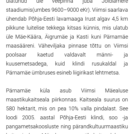
ulatunud üle veepinna juba Joldiamere
staadiumis(umbes 9600–9000 eKr). Viimsi saarlava
ühendab Põhja-Eesti lavamaaga Irust algav 4,5 km
pikkune luitelise tekkega kitsas künnis, mis ulatub
üle Mäe-Käära, Äigrumäe ja Kasti kuni Pärnamäe
maasääreni. Väheviljaka pinnase tõttu on Viimsi
poolsaar kaetud valdavalt männi- ja
kuusemetsadega, kuid klindi rusukaldal ja
Pärnamäe ümbruses esineb liigirikast lehtmetsa.
Pärnamäe küla asub Viimsi Mäealuse
maastikukaitseala piirkonnas. Kaitseala suurus on
580 hektarit, mis on pea 10% valla pindalast. See
loodi 2005. aastal Põhja-Eesti klindi, soo -ja
pangametsakoosluste ning pärandkultuurmaastiku