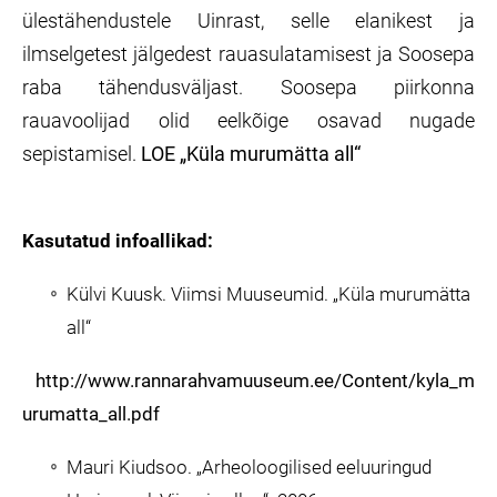
ülestähendustele Uinrast, selle elanikest ja
ilmselgetest jälgedest rauasulatamisest ja Soosepa
raba tähendusväljast. Soosepa piirkonna
rauavoolijad olid eelkõige osavad nugade
sepistamisel.
LOE „Küla murumätta all“
Kasutatud infoallikad:
Külvi Kuusk. Viimsi Muuseumid. „Küla murumätta
all“
http://www.rannarahvamuuseum.ee/Content/kyla_m
urumatta_all.pdf
Mauri Kiudsoo. „Arheoloogilised eeluuringud