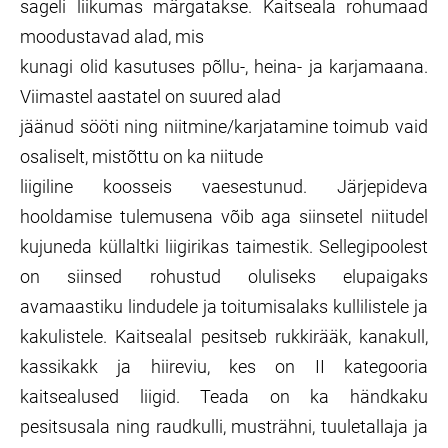
sageli liikumas märgatakse. Kaitseala rohumaad
moodustavad alad, mis
kunagi olid kasutuses põllu-, heina- ja karjamaana.
Viimastel aastatel on suured alad
jäänud sööti ning niitmine/karjatamine toimub vaid
osaliselt, mistõttu on ka niitude
liigiline koosseis vaesestunud. Järjepideva
hooldamise tulemusena võib aga siinsetel niitudel
kujuneda küllaltki liigirikas taimestik. Sellegipoolest
on siinsed rohustud oluliseks elupaigaks
avamaastiku lindudele ja toitumisalaks kullilistele ja
kakulistele. Kaitsealal pesitseb rukkirääk, kanakull,
kassikakk ja hiireviu, kes on II kategooria
kaitsealused liigid. Teada on ka händkaku
pesitsusala ning raudkulli, musträhni, tuuletallaja ja