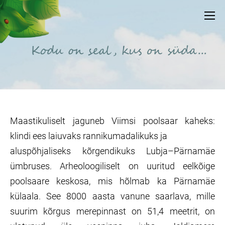
Maastikuliselt jaguneb Viimsi poolsaar kaheks:
klindi ees laiuvaks rannikumadalikuks ja
aluspõhjaliseks kõrgendikuks Lubja–Pärnamäe
ümbruses. Arheoloogiliselt on uuritud eelkõige
poolsaare keskosa, mis hõlmab ka Pärnamäe
külaala. See 8000 aasta vanune saarlava, mille
suurim kõrgus merepinnast on 51,4 meetrit, on