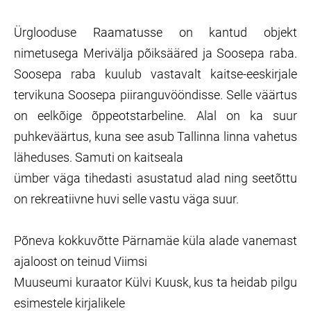
Ürglooduse Raamatusse on kantud objekt
nimetusega Merivälja põiksääred ja Soosepa raba.
Soosepa raba kuulub vastavalt kaitse-eeskirjale
tervikuna Soosepa piiranguvööndisse. Selle väärtus
on eelkõige õppeotstarbeline. Alal on ka suur
puhkeväärtus, kuna see asub Tallinna linna vahetus
läheduses. Samuti on kaitseala
ümber väga tihedasti asustatud alad ning seetõttu
on rekreatiivne huvi selle vastu väga suur.
Põneva kokkuvõtte Pärnamäe küla alade vanemast
ajaloost on teinud Viimsi
Muuseumi kuraator Külvi Kuusk, kus ta heidab pilgu
esimestele kirjalikele