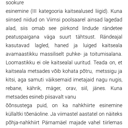
sookure
esinemine (III kategooria kaitsealused liigid). Kuna
siinsed niidud on Viimsi poolsaarel ainsad lagedad
alad, siis omab see piirkond lindude rändetee
peatuspaigana väga suurt tähtsust. Rändeajal
kasutavad lagled, haned ja luiged kaitseala
avamaastikku massiliselt puhke- ja toitumisalana.
Loomastikku ei ole kaitsealal uuritud. Teada on, et
kaitseala metsades võib kohata põtru, metssigu ja
kitsi, aga samuti väiksemaid imetajaid nagu nugis,
rebane, kährik, mäger, orav, siil, jänes. Kuna
metsades esineb piisavalt vanu
õõnsustega puid, on ka nahkhiirte esinemine
küllaltki tõenäoline. Ja viimastel aastatel on näiteks
põhja-nahkhiirt Pärnamäel majade vahel tiirlemas