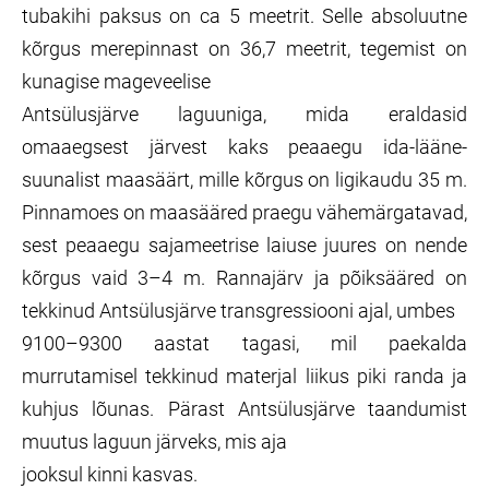
tubakihi paksus on ca 5 meetrit. Selle absoluutne
kõrgus merepinnast on 36,7 meetrit, tegemist on
kunagise mageveelise
Antsülusjärve laguuniga, mida eraldasid
omaaegsest järvest kaks peaaegu ida-lääne-
suunalist maasäärt, mille kõrgus on ligikaudu 35 m.
Pinnamoes on maasääred praegu vähemärgatavad,
sest peaaegu sajameetrise laiuse juures on nende
kõrgus vaid 3–4 m. Rannajärv ja põiksääred on
tekkinud Antsülusjärve transgressiooni ajal, umbes
9100–9300 aastat tagasi, mil paekalda
murrutamisel tekkinud materjal liikus piki randa ja
kuhjus lõunas. Pärast Antsülusjärve taandumist
muutus laguun järveks, mis aja
jooksul kinni kasvas.