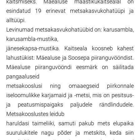
kaitsmiseks. Mäealuse maastikukaitsealal on
esindatud 19 erinevat metsakasvukohatüüpi ja
alltüüpi.
Levinumad metsakasvukohatüübid on: karusambla,
karusambla-mustika,
jänesekapsa-mustika. Kaitseala koosneb kahest
lahustükist: Mäealuse ja Soosepa piiranguvööndist.
Mäealuse piiranguvööndi eesmärk on säilitada
pangaaluseid
metsakooslusi ning omaaegseid piirkonnale
iseloomulikke karjamaid ja -metsi, mis on pesitsus-
ja peatusmispaigaks paljudele rändlindudele.
Metsakooslustes leidub
haruldasi taimeliiki, samuti pakub mets elupaika
suurulukitele nagu põder ja metskits, keda siin