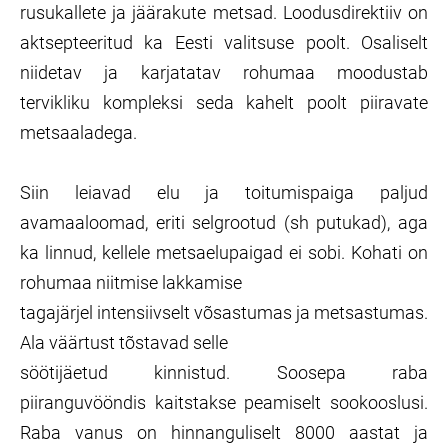
rusukallete ja jäärakute metsad. Loodusdirektiiv on
aktsepteeritud ka Eesti valitsuse poolt. Osaliselt
niidetav ja karjatatav rohumaa moodustab
tervikliku kompleksi seda kahelt poolt piiravate
metsaaladega.
Siin leiavad elu ja toitumispaiga paljud
avamaaloomad, eriti selgrootud (sh putukad), aga
ka linnud, kellele metsaelupaigad ei sobi. Kohati on
rohumaa niitmise lakkamise
tagajärjel intensiivselt võsastumas ja metsastumas.
Ala väärtust tõstavad selle
söötijäetud kinnistud. Soosepa raba
piiranguvööndis kaitstakse peamiselt sookooslusi.
Raba vanus on hinnanguliselt 8000 aastat ja