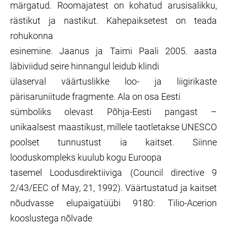
märgatud. Roomajatest on kohatud arusisalikku,
rästikut ja nastikut. Kahepaiksetest on teada
rohukonna
esinemine. Jaanus ja Taimi Paali 2005. aasta
läbiviidud seire hinnangul leidub klindi
ülaserval väärtuslikke loo- ja liigirikaste
pärisaruniitude fragmente. Ala on osa Eesti
sümboliks olevast Põhja-Eesti pangast –
unikaalsest maastikust, millele taotletakse UNESCO
poolset tunnustust ia kaitset. Siinne
looduskompleks kuulub kogu Euroopa
tasemel Loodusdirektiiviga (Council directive 9
2/43/EEC of May, 21, 1992). Väärtustatud ja kaitset
nõudvasse elupaigatüübi 9180: Tilio-Acerion
kooslustega nõlvade